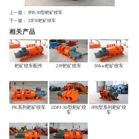
上一篇：
JPB-30型耙矿绞车
下一篇：
2JP30耙矿绞车
相关产品
耙矿绞车配件
2JP耙矿绞车
30kw耙矿绞车
PK系列耙矿绞车
2DPJ-30型耙矿绞
JPB型系列耙矿绞
车
车