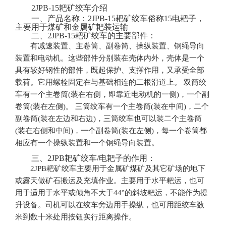
2JPB-15耙矿绞车介绍
一、产品名称：2JPB-15耙矿绞车俗称15电耙子，
主要用于煤矿和金属矿耙装运输
二、2JPB-15耙矿绞车的主要部件：
有减速装置、主卷筒、副卷筒、操纵装置、钢绳导向
装置和电动机。这些部件分别装在壳体内外，壳体是一个
具有较好钢性的部件，既起保护、支撑作用，又承受全部
载荷。它用螺栓固定在与基础相连的二根滑道上。 双筒绞
车有一个主卷筒(装在右侧，即靠近电动机的一侧)，一个副
卷筒(装在左侧)。 三筒绞车有一个主卷筒(装在中间)，二个
副卷筒(装在左边和右边)，三筒绞车也可以装二个主卷筒
(装在右侧和中间)，一个副卷筒(装在左侧)，每一个卷筒都
相应有一个操纵装置和一个钢绳导向装置。
三、2JPB耙矿绞车/电耙子的作用：
2JPB耙矿绞车主要用于金属矿煤矿及其它矿场的地下
或露天做矿石搬运及充填作业。主要用于水平耙运，也可
用于适用于水平或倾角不大于44°的斜坡耙运，不能作为提
升设备。司机可以在绞车旁边用手操纵，也可用距绞车数
米到数十米处用按钮实行距离操作。