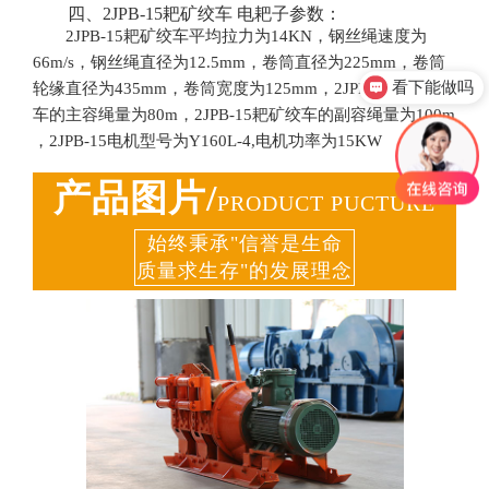
四、2JPB-15耙矿绞车 电耙子参数：
2JPB-15耙矿绞车平均拉力为14KN，钢丝绳速度为
66m/s，钢丝绳直径为12.5mm，卷筒直径为225mm，卷筒
看下能做吗
轮缘直径为435mm，卷筒宽度为125mm，2JPB-15耙矿绞
车的主容绳量为80m，2JPB-15耙矿绞车的副容绳量为100m
，2JPB-15电机型号为Y160L-4,电机功率为15KW
产品图片/
PRODUCT PUCTURE
始终秉承"信誉是生命
质量求生存"的发展理念