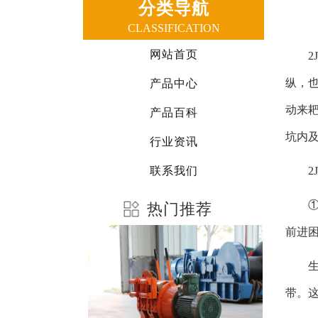
分类导航
CLASSIFICATION
网站首页
纵，
产品中心
动来耙
产品百科
坑内
行业资讯
联系我们
热门推荐
前进
带。