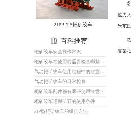
擦力大
5耙矿绞车
2JPB-15耙矿绞车
2
米范
百科推荐
支架
耙矿绞车安全操作常识
耙矿绞车在使用前需要检查哪些方面？
气动耙矿绞车使用过程中的注意事项
气动耙矿绞车的日常检查
耙矿绞车配件都有哪些使用注意？
耙矿绞车运搬矿石的使用条件
2JP型耙矿绞车的维护方法