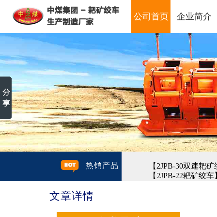
公司首页
企业简介
热销产品
【2JPB-30双速耙
【2JPB-22耙矿绞车
文章详情