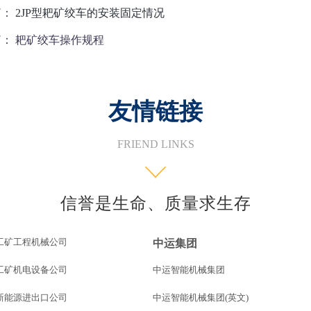
篇：
2JP型耙矿绞车的安装固定情况
篇：
耙矿绞车操作规程
友情链接
FRIEND LINKS
信誉是生命、质量求生存
工矿工程机械公司
中运集团
工矿机电设备公司
中运智能机械集团
新能源进出口公司
中运智能机械集团(英文)