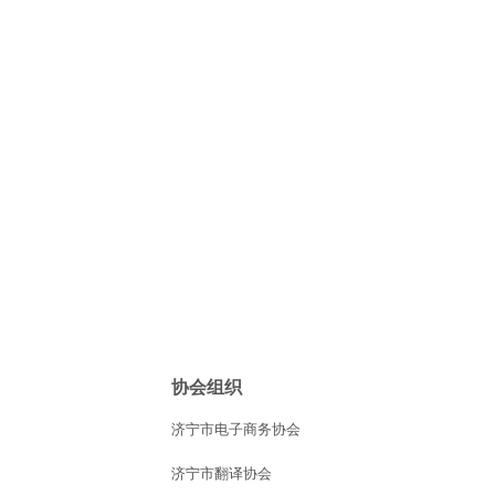
协会组织
济宁市电子商务协会
济宁市翻译协会