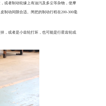
适，或者制动轮缘上有油污及多尘等杂物，使摩
动间隙合适。闸把的制动行程在200-300毫
2DPJ-30型耙矿绞车
JPB型系列耙矿
断掉，或者是小齿轮打坏，也可能是行星齿轮或