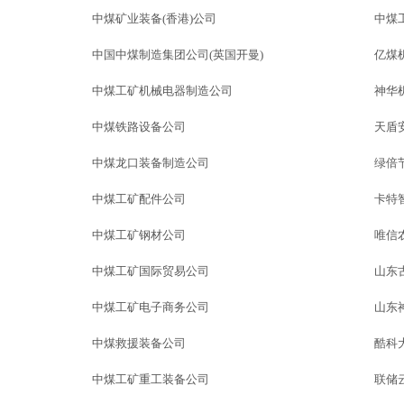
中煤矿业装备(香港)公司
中煤
中国中煤制造集团公司(英国开曼)
亿煤
中煤工矿机械电器制造公司
神华
中煤铁路设备公司
天盾
中煤龙口装备制造公司
绿倍
中煤工矿配件公司
卡特
中煤工矿钢材公司
唯信
中煤工矿国际贸易公司
山东
中煤工矿电子商务公司
山东
中煤救援装备公司
酷科
中煤工矿重工装备公司
联储