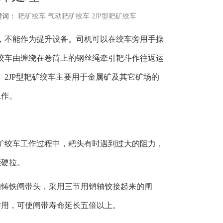
键词：
耙矿绞车
气动耙矿绞车
2JP型耙矿绞车
运，不能作为提升设备。司机可以在绞车旁用手操
矿绞车由缠绕在卷筒上的钢丝绳牵引耙斗作往返运
。2JP型耙矿绞车主要用于金属矿及其它矿场的
工作。
耙矿绞车工作过程中，耙头有时遇到过大的阻力，
能硬拉。
的铸铁闸带头，采用三节用销轴铰接起来的闸
作用，可使闸带寿命延长五倍以上。