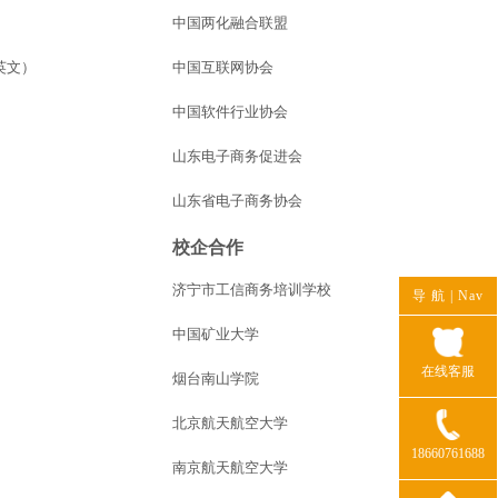
中国两化融合联盟
英文）
中国互联网协会
中国软件行业协会
山东电子商务促进会
山东省电子商务协会
校企合作
济宁市工信商务培训学校
导 航 |
Nav
中国矿业大学
在线客服
烟台南山学院
北京航天航空大学
18660761688
南京航天航空大学