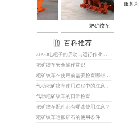
服务
矿绞车
耙矿绞车
百科推荐
2JP30电耙子的启动与运行作业注意
耙矿绞车安全操作常识
耙矿绞车在使用前需要检查哪些方面？
气动耙矿绞车使用过程中的注意事项
气动耙矿绞车的日常检查
耙矿绞车配件都有哪些使用注意？
耙矿绞车运搬矿石的使用条件