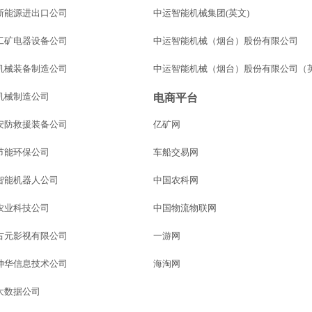
新能源进出口公司
中运智能机械集团(英文)
工矿电器设备公司
中运智能机械（烟台）股份有限公司
机械装备制造公司
中运智能机械（烟台）股份有限公司（
机械制造公司
电商平台
安防救援装备公司
亿矿网
节能环保公司
车船交易网
智能机器人公司
中国农科网
农业科技公司
中国物流物联网
古元影视有限公司
一游网
神华信息技术公司
海淘网
大数据公司