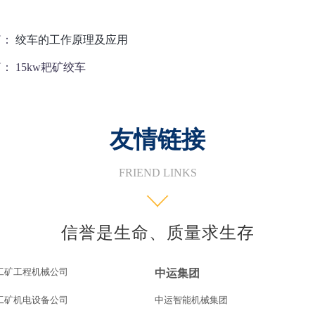
篇：
绞车的工作原理及应用
篇：
15kw耙矿绞车
友情链接
FRIEND LINKS
信誉是生命、质量求生存
工矿工程机械公司
中运集团
工矿机电设备公司
中运智能机械集团