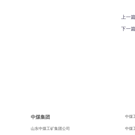
上一
下一
中煤
中煤集团
山东中煤工矿集团公司
中煤