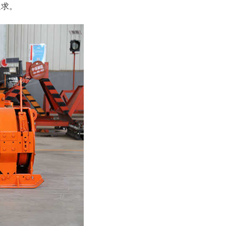
追求。
2JPB-15耙矿绞车
2JPB-30双速耙