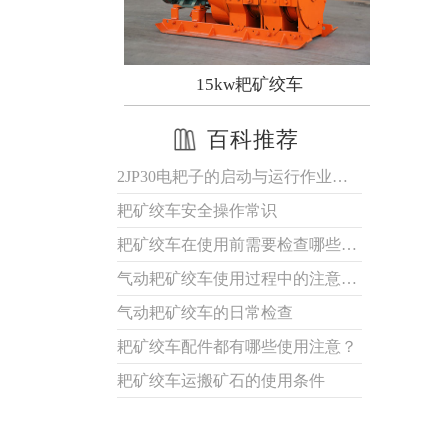
绞车
15kw耙矿绞车
百科推荐
2JP30电耙子的启动与运行作业注意
耙矿绞车安全操作常识
耙矿绞车在使用前需要检查哪些方面？
气动耙矿绞车使用过程中的注意事项
气动耙矿绞车的日常检查
耙矿绞车配件都有哪些使用注意？
耙矿绞车运搬矿石的使用条件