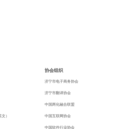
协会组织
济宁市电子商务协会
济宁市翻译协会
中国两化融合联盟
英文）
中国互联网协会
中国软件行业协会