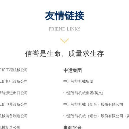
友情链接
FRIEND LINKS
信誉是生命、质量求生存
工矿工程机械公司
中运集团
工矿机电设备公司
中运智能机械集团
新能源进出口公司
中运智能机械集团(英文)
工矿电器设备公司
中运智能机械（烟台）股份有限公司
机械装备制造公司
中运智能机械（烟台）股份有限公司（
机械制造公司
电商平台