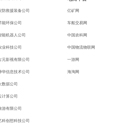
安防救援装备公司
亿矿网
节能环保公司
车船交易网
智能机器人公司
中国农科网
农业科技公司
中国物流物联网
古元影视有限公司
一游网
神华信息技术公司
海淘网
大数据公司
云计算公司
旅游有限公司
亿科创想科技公司