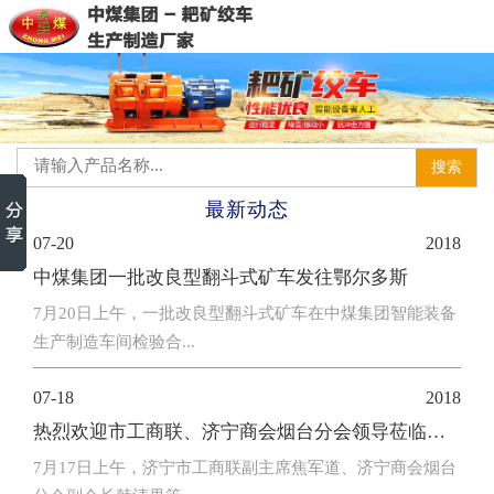
最新动态
07-20
2018
中煤集团一批改良型翻斗式矿车发往鄂尔多斯
7月20日上午，一批改良型翻斗式矿车在中煤集团智能装备
生产制造车间检验合...
07-18
2018
热烈欢迎市工商联、济宁商会烟台分会领导莅临中
7月17日上午，济宁市工商联副主席焦军道、济宁商会烟台
煤集团参观考察