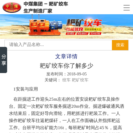
文章详情
耙矿绞车你了解多少
发布时间：2018-09-05
关键词：
绞车
耙矿绞车
1安装与应用
在距掘进工作迎头25m左右的位置安设耙矿绞车及操作
台。固定一次耙矿绞车服务掘进20m作业。掘进爆破通风洒
水结束后，固定好导向滑轮，用耙抓进行耙装工作。一人
操作耙矿绞车往返耙煤矸，一人在工作面确认并指挥耙运
工作。台班平均出矿能力16t，每班耙矿时间占45％，提高