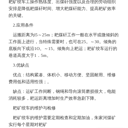
耙矿绞车工操作熟练度、出煤矸强度以及合理的劳动组织
安排是降低耙煤矸时间、增大耙煤矸能力、提高耙矿效率
的关键。
2.应用条件
运搬距离为l5～25m；耙煤矸工作一般在水平或微倾斜的
工作面上进行，当特殊需要时，也可在25。～30。倾角的
底板向下或沿1O。～15。倾角向上耙运；耙矿绞车运行的
巷道高度大于1．5m。
3.优缺点
优点：结构紧凑、体积小、移动方便、坚固耐用、维修
费用低和适用性强；。
缺点：运矿工作间断，钢绳和导向滚筒磨损很大，电能
消耗较多，耙运距离增加时生产效率急剧下降。
耙矿绞车的维护与检修
耙矿绞车的维护需要定期检查和定期加油，朱家河煤矿
实行每个星期对耙矿