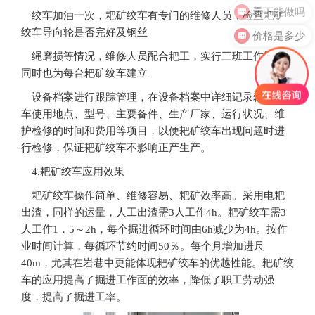
看下能做吗
绞车加油一次，耙矿绞车有专门的维修人员，检查耙矿
价格是多少
绞车导向轮是否完好及钢丝
绳磨损等情况，维修人员配合耙工，实行三班工作制。
同时也为每台耙矿绞车建立
设备档案进行跟踪管理，在设备档案中详细记录耙矿绞
车使用地点、型号、主要备件、生产厂家、运行状况、维
护检修的时间和费用等项目，以便耙矿绞车出现问题时进
行检修，保证耙矿绞车不影响正产生产。
4.耙矿绞车应用效果
耙矿绞车操作简单、维修容易、耙矿效率高。采用电耙
出渣，同样的运量，人工出渣需3人工作4h。耙矿绞车需3
人工作1．5～2h，每个掘进循环时间由6h减少为4h。按作
业时间计算，每循环节约时间50％。每个月增加进尺
40m，尤其在岩巷中更能体现耙矿绞车的优越性能。耙矿绞
车的应用提高了掘进工作面的效率，降低了职工劳动强
度，提高了掘进工率。