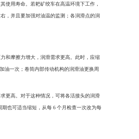
短其使用寿命。若耙矿绞车在高温环境下工作，
左右，并且要加强对油温的监测；各润滑点的润
耙矿绞车
PK系列耙矿绞车
2D
压力和摩擦力增大，润滑需求更高。此时，应缩
 天加油一次；卷筒内部传动机构的润滑油更换周
要求更高。对于这种情况，可将各活接头的润滑
周期也可适当缩短，从每 6 个月检查一次改为每