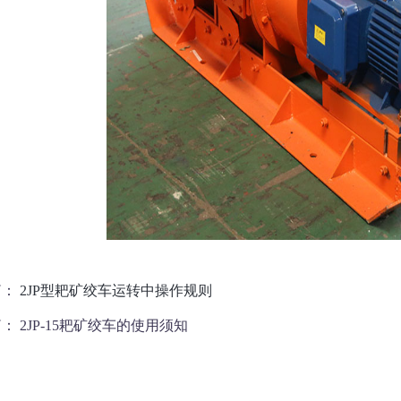
篇：
2JP型耙矿绞车运转中操作规则
篇：
2JP-15耙矿绞车的使用须知