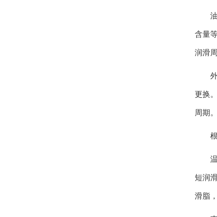
含量
润滑
更换
周期
短润
滑脂