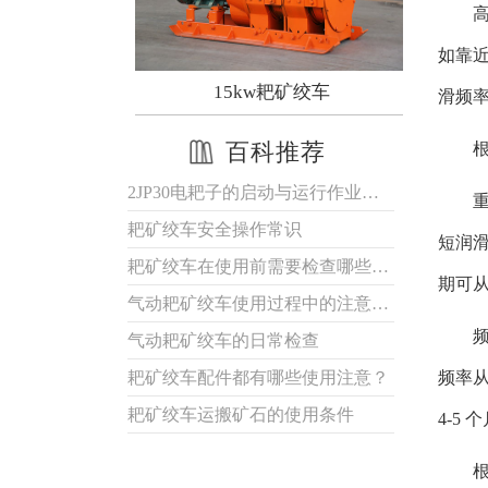
如靠
15kw耙矿绞车
2JPB-7.5耙矿绞车
滑频
百科推荐
2JP30电耙子的启动与运行作业注意
耙矿绞车安全操作常识
短润滑
耙矿绞车在使用前需要检查哪些方面？
期可从
气动耙矿绞车使用过程中的注意事项
气动耙矿绞车的日常检查
频率从
耙矿绞车配件都有哪些使用注意？
耙矿绞车运搬矿石的使用条件
4-5