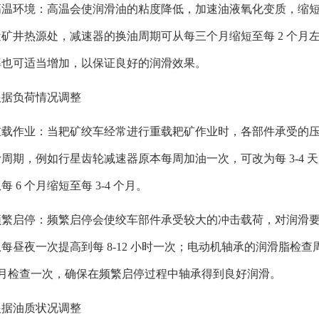
高温环境：高温会使润滑油的粘度降低，加速油液氧化变质，缩
近矿井热源处，减速器的换油周期可从每三个月缩短至每 2 个月
2JPB-15耙矿绞车
2JPB-30双速
率也可适当增加，以保证良好的润滑效果。
根据负荷情况调整
重载作业：当耙矿绞车经常进行重载耙矿作业时，各部件承受的
周期，例如行星齿轮减速器原本每周加油一次，可改为每 3-4
每 6 个月缩短至每 3-4 个月。
频繁启停：频繁启停会使绞车部件承受较大的冲击载荷，对润滑
每昼夜一次提高到每 8-12 小时一次；电动机轴承的润滑脂检查
 个月检查一次，确保在频繁启停过程中轴承得到良好润滑。
根据油质状况调整