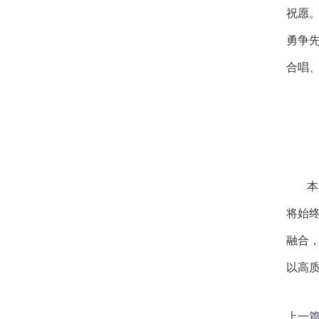
祝愿
勇争
合唱
本
将始
融合
以高
上一