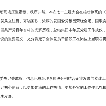
动现场庄重肃穆、秩序井然。本次七一主题大会在雄壮嘹亮的《
JPB-30双速耙矿绞车
PK系列耙矿绞车
人员肃立注目、齐唱国歌，浓厚的爱国爱党氛围萦绕全场。国歌
中国共产党百年奋斗的光辉历程，总结集团本年度党建工作成效
建设的重要意义，充分肯定了全体党员干部职工在岗位上履职尽
委书记关成辉、
信息化总经理李振波分别结合企业发展与党建工
牢记初心使命，以更加饱满的工作热情、更加务实的工作作风扎
稳步发展。