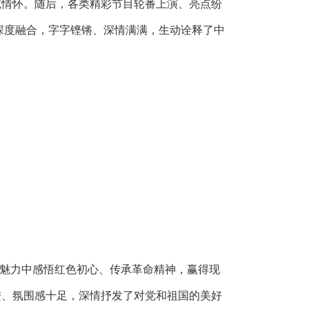
诚情怀。随后，各类精彩节目轮番上演、亮点纷
深度融合，字字铿锵、深情满满，生动诠释了中
魅力中感悟红色初心、传承革命精神，赢得现
进、氛围感十足，深情抒发了对党和祖国的美好