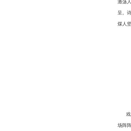
激荡
呈。
煤人
戏
场阵