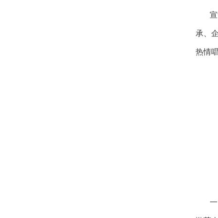
宣
承、
热情
一