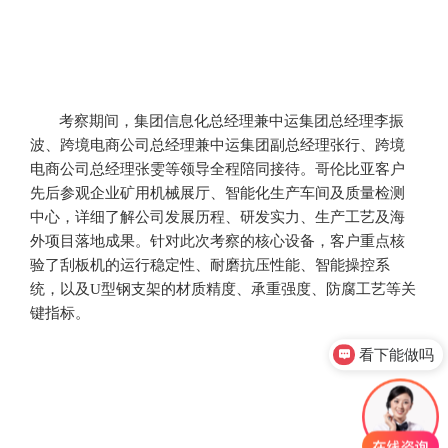
考察期间，
集团信息化总经理兼中运集团总经理李振
波、跨境电商公司总经理兼中运集团副总经理张行、跨境
电商公司总经理张雯等领导
全程陪同接待。
哥伦比亚
客户
先后参观企业
矿用机械
展厅、智能化生产车间及质量检测
中心，详细了解公司发展历程、研发实力、生产工艺及海
外项目落地成果。针对此次考察的核心设备，客户重点核
验了刮板机的运行稳定性、耐磨抗压性能、智能操控系
统，以及
U
型钢支架的材质精度、承重强度、防腐工艺等关
键指标。
看下能做吗