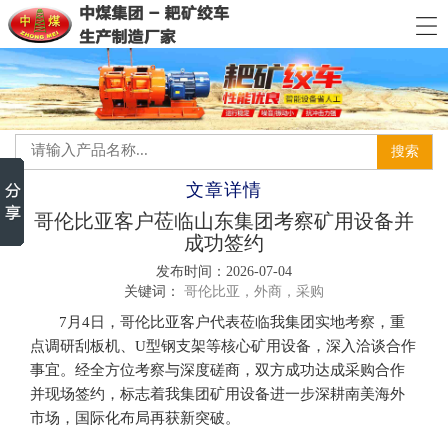
文章详情
哥伦比亚客户莅临山东集团考察矿用设备并
成功签约
发布时间：2026-07-04
关键词：
哥伦比亚，外商，采购
7
月
4
日
，哥伦比亚客户代表莅临
我集团
实地考察，重
点调研刮板机、
U
型钢支架等核心矿用设备，深入洽谈合作
事宜。经全方位考察与深度磋商，双方成功达成采购合作
并现场签约，标志着
我集团
矿用设备进一步深耕南美海外
市场，国际化布局再获新突破。