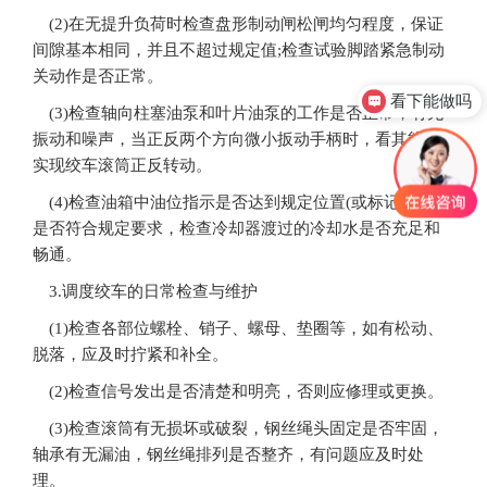
(2)在无提升负荷时检查盘形制动闸松闸均匀程度，保证
间隙基本相同，并且不超过规定值;检查试验脚踏紧急制动
关动作是否正常。
看下能做吗
(3)检查轴向柱塞油泵和叶片油泵的工作是否正常，有无
振动和噪声，当正反两个方向微小扳动手柄时，看其能否
实现绞车滚筒正反转动。
(4)检查油箱中油位指示是否达到规定位置(或标记)，油温
是否符合规定要求，检查冷却器渡过的冷却水是否充足和
畅通。
3.调度绞车的日常检查与维护
(1)检查各部位螺栓、销子、螺母、垫圈等，如有松动、
脱落，应及时拧紧和补全。
(2)检查信号发出是否清楚和明亮，否则应修理或更换。
(3)检查滚筒有无损坏或破裂，钢丝绳头固定是否牢固，
轴承有无漏油，钢丝绳排列是否整齐，有问题应及时处
理。