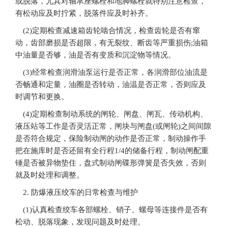
或脱落，尤其对轴承座螺栓和地脚螺栓就特别注意检查，
有松动应及时拧紧，脱落件应及时补齐。
(2)定期检查减速箱齿轮啮合情况，检查齿轮是否有窜
动，齿部磨损是否超限，有无裂纹、断齿等严重损伤;油箱
中油量是否够，油是否有变质和沉淀物等情况。
(3)经常检查润滑油泵运行是否正常，各润滑部位油流是
否畅通和定量，油圈是否转动，油温是否正常，否则应及
时调节和更换。
(4)定期检查制动系统的闸轮、闸盘、闸瓦、传动机构、
液压站等工作是否灵活正常，闸块与闸盘(或闸轮)之间间隙
是否符合规定，保险制动闸的动作是否正常，制动操作手
把在施库时是否还留有全行程1/4的储备行程，制动闸配重
锤是否被异物垫住，盘式制动闸碟形弹簧是否失效，否则
就及时处理和调整。
2. 防爆液压绞车的日常检查与维护
(1)认真检查绞车各部螺栓、销子、螺母等连接件是否有
松动、脱落现象，发现问题及时处理。