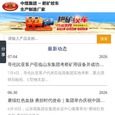
最新动态
07-04
2026
哥伦比亚客户莅临山东集团考察矿用设备并成功签
7月4日，哥伦比亚客户代表莅临我集团实地考察，重点调
约
研刮板机、U型钢支架...
06-30
2026
赓续红色血脉 勇担时代使命｜集团举办庆祝中国共
6月30日，山东我集团在集团会议中心隆重举办“赓续红色
产党成立105周年主题活动